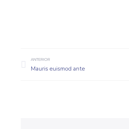
Navegación
ANTERIOR
entre
Mauris euismod ante
Proyecto
proyectos
anterior