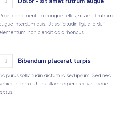
Dolor - sit amet rutrum augue
Proin condimentum congue tellus, sit amet rutrum
augue interdum quis. Ut sollicitudin ligula id dui
elementum, non blandit odio rhoncus.
Bibendum placerat turpis
Ac purus sollicitudin dictum id sed ipsum. Sed nec
vehicula libero. Ut eu ullamcorper arcu vel aliquet
lectus.