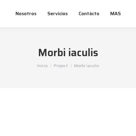
Nosotros
Servicios
Contácto
MAS
Morbi iaculis
Estás aquí:
Inicio
Project
Morbi iaculis