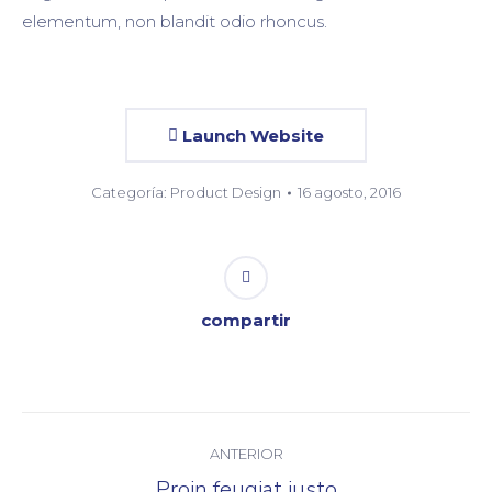
elementum, non blandit odio rhoncus.
Launch Website
Categoría:
Product Design
16 agosto, 2016
compartir
Navegación
ANTERIOR
entre
Proin feugiat justo
Proyecto