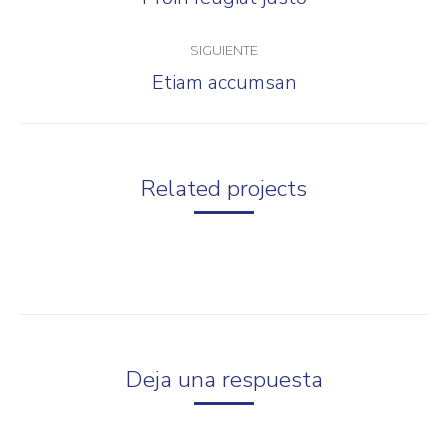
proyectos
anterior
SIGUIENTE
Etiam accumsan
Proyecto
siguiente
Related projects
Deja una respuesta