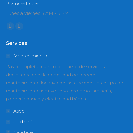
Business hours:
Lunes a Viernes 8 AM - 6 PM
Encuéntranos en:
Facebook
Instagram
page
page
Services
opens
opens
in
in
Mantenimiento
new
new
Para completar nuestro paquete de servicios
window
window
decidimos tener la posibilidad de ofrecer
mantenimiento locativo de instalaciones, este tipo de
mantenimiento incluye servicios como jardinería,
plomería básica y electricidad básica.
Aseo
Jardinería
Cafetería