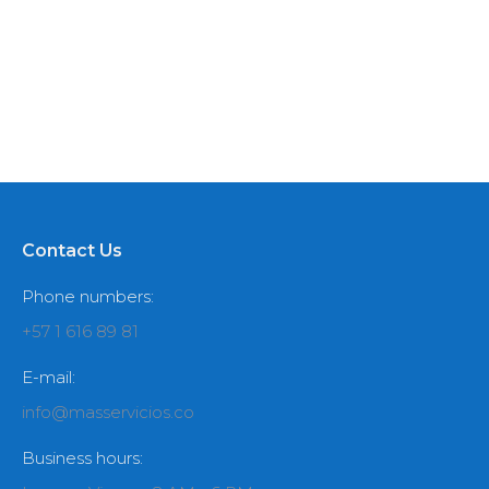
iaculis felis, eu sollicitudin arcu vitae.
Aliquam eget dapibus nulla. In nulla nec
placerat hendrerit, sagittis et diam.
Contact Us
Phone numbers:
+57 1 616 89 81
E-mail:
info@masservicios.co
Business hours: