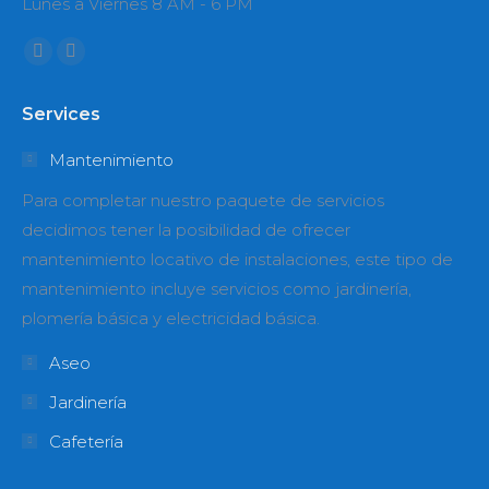
Lunes a Viernes 8 AM - 6 PM
Encuéntranos en:
Facebook
Instagram
page
page
Services
opens
opens
in
in
Mantenimiento
new
new
Para completar nuestro paquete de servicios
window
window
decidimos tener la posibilidad de ofrecer
mantenimiento locativo de instalaciones, este tipo de
mantenimiento incluye servicios como jardinería,
plomería básica y electricidad básica.
Aseo
Jardinería
Cafetería