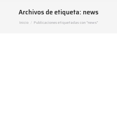
Archivos de etiqueta:
news
Estás aquí:
Inicio
Publicaciones etiquetadas con "news"