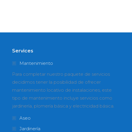
sto, iaculis quis ornare in, tempus id purus. Vestibulu
Services
Mantenimiento
Para completar nuestro paquete de servicios
decidimos tener la posibilidad de ofrecer
mantenimiento locativo de instalaciones, este
tipo de mantenimiento incluye servicios como
jardinería, plomería básica y electricidad básica.
Aseo
Jardinería