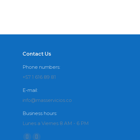
Proin lorem ipsum dolor glavrida ligula ju
Contact Us
Phone numbers:
+57 1 616 89 81
E-mail:
info@masservicios.co
Business hours:
Lunes a Viernes 8 AM - 6 PM
Encuéntranos en: