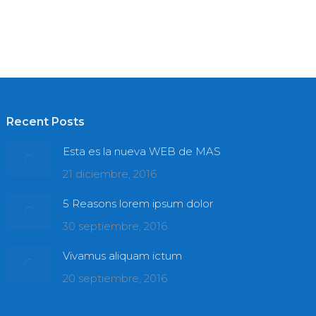
m et metus nulla.
Recent Posts
Esta es la nueva WEB de MAS
21 diciembre, 2016
5 Reasons lorem ipsum dolor
30 septiembre, 2016
Vivamus aliquam ictum
20 septiembre, 2016