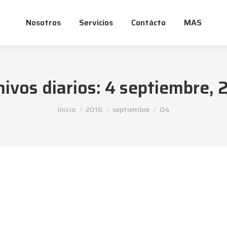
Nosotros
Servicios
Contácto
MAS
hivos diarios:
4 septiembre, 
Estás aquí:
Inicio
2016
septiembre
04