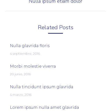
Nulla ipsum etiam dolor
Publicación
siguiente:
Related Posts
Nulla glavrida floris
4 septiembre, 2016
Morbi molestie viverra
20 junio, 2016
Nulla tincidunt ipsum glavrida
4 marzo, 2016
Lorem ipsum nulla amet glavrida