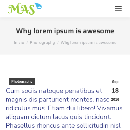
Why lorem ipsum is awesome
Estás aquí:
Inicio
Photography
Why lorem ipsum is awesome
Photography
Sep
Cum sociis natoque penatibus et
18
magnis dis parturient montes, nascetur
2016
ridiculus mus. Etiam dui libero! Vivamus
aliquam dictum lacus quis tincidunt.
Phasellus rhoncus ante sollicitudin nisl