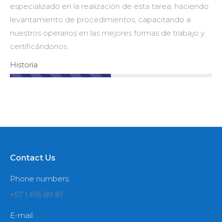
especializado en la realización de esta tarea, haciendo
levantamiento de procedimientos, capacitando a
nuestros operarios en las mejores formas de trabajo y
certificándonos.
Historia
Contact Us
Phone numbers:
+57 1 616 89 81
E-mail: