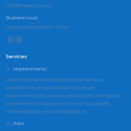
info@masservicios.co
Business hours:
Lunes a Viernes 8 AM - 6 PM
Encuéntranos en:
Facebook
Instagram
page
page
Services
opens
opens
in
in
Mantenimiento
new
new
Para completar nuestro paquete de servicios
window
window
decidimos tener la posibilidad de ofrecer
mantenimiento locativo de instalaciones, este tipo de
mantenimiento incluye servicios como jardinería,
plomería básica y electricidad básica.
Aseo