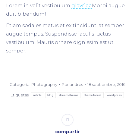
Lorem in velit vestibulum
glavrida
Morbi augue
duit bibendum!
Etiam sodales metus et ex tincidunt, at semper
augue tempus. Suspendisse iaculis luctus
vestibulum. Mauris ornare dignissim est ut
semper.
Categoría:
Photography
Por
andres
18 septiembre, 2016
Etiquetas:
article
blog
dream-theme
themeforest
wordpress
compartir