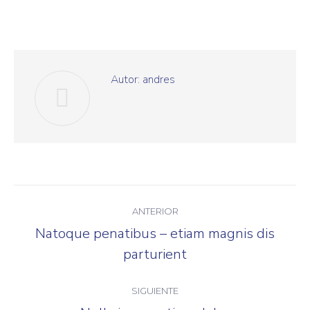
Autor:
andres
Navegación
ANTERIOR
entre
Natoque penatibus – etiam magnis dis
Publicación
publicaciones
parturient
anterior:
SIGUIENTE