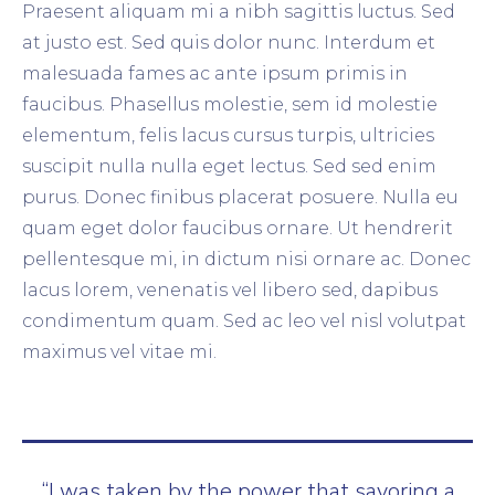
Praesent aliquam mi a nibh sagittis luctus. Sed
at justo est. Sed quis dolor nunc. Interdum et
malesuada fames ac ante ipsum primis in
faucibus. Phasellus molestie, sem id molestie
elementum, felis lacus cursus turpis, ultricies
suscipit nulla nulla eget lectus. Sed sed enim
purus. Donec finibus placerat posuere. Nulla eu
quam eget dolor faucibus ornare. Ut hendrerit
pellentesque mi, in dictum nisi ornare ac. Donec
lacus lorem, venenatis vel libero sed, dapibus
condimentum quam. Sed ac leo vel nisl volutpat
maximus vel vitae mi.
“I was taken by the power that savoring a