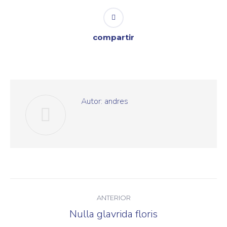
compartir
Autor:
andres
Navegación
ANTERIOR
entre
Nulla glavrida floris
Publicación