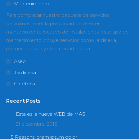
in
in
Mantenimiento
new
new
Para completar nuestro paquete de servicios
window
window
decidimos tener la posibilidad de ofrecer
mantenimiento locativo de instalaciones, este tipo de
mantenimiento incluye servicios como jardinería,
plomería básica y electricidad básica.
Aseo
Jardinería
Cafetería
Recent Posts
Esta es la nueva WEB de MAS
21 diciembre, 2016
5 Reasons lorem ipsum dolor