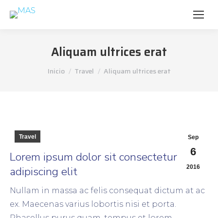
Aliquam ultrices erat
Estás aquí:
Inicio
Travel
Aliquam ultrices erat
Travel
Sep
6
Lorem ipsum dolor sit consectetur
2016
adipiscing elit
Nullam in massa ac felis consequat dictum at ac
ex. Maecenas varius lobortis nisi et porta.
Phasellus purus quam, tempus et lorem